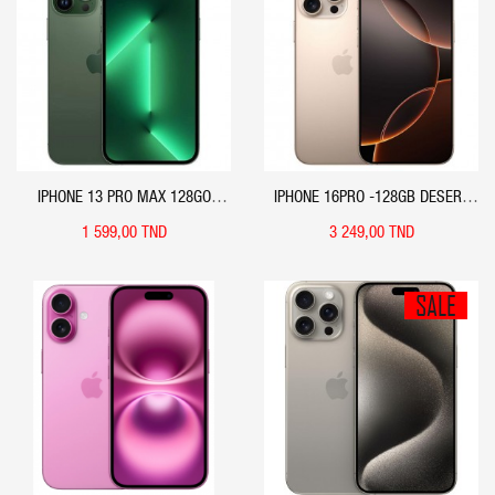
APERÇU RAPIDE
APERÇU RAPIDE
IPHONE 13 PRO MAX 128GO
IPHONE 16PRO -128GB DESERT
(OCCASION) VERT ALPIN - APPLE
TITANIUM
1 599,00 TND
3 249,00 TND
SALE
APERÇU RAPIDE
APERÇU RAPIDE