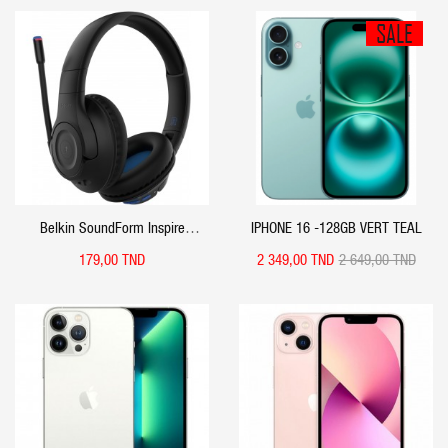
SALE
APERÇU RAPIDE
APERÇU RAPIDE
Belkin SoundForm Inspire
IPHONE 16 -128GB VERT TEAL
Wireless Over-Ear Headset For
179,00 TND
2 349,00 TND
2 649,00 TND
Kids- Black
APERÇU RAPIDE
APERÇU RAPIDE