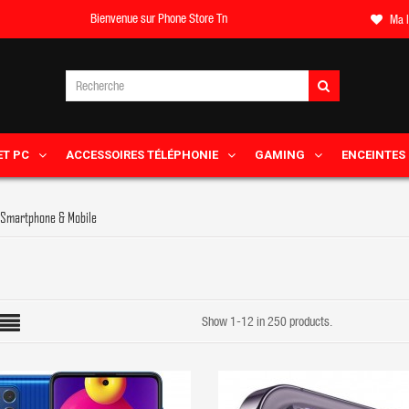
Bienvenue sur Phone Store Tn
Ma l
ET PC
ACCESSOIRES TÉLÉPHONIE
GAMING
ENCEINTES
Smartphone & Mobile
Show 1-12 in 250 products.