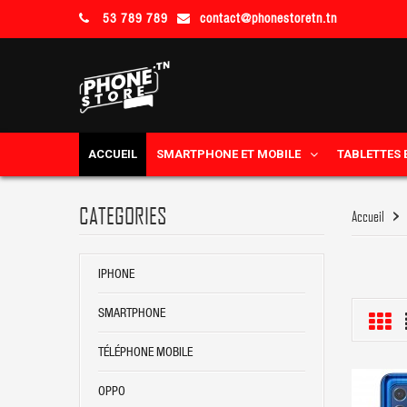
53 789 789
contact@phonestoretn.tn
ACCUEIL
SMARTPHONE ET MOBILE
TABLETTES 
CATEGORIES
Accueil
IPHONE
SMARTPHONE
TÉLÉPHONE MOBILE
OPPO