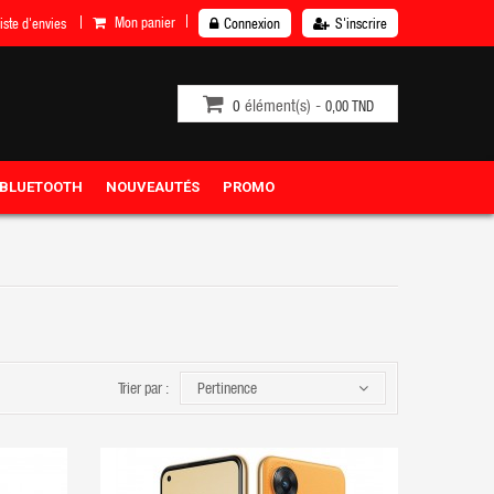
Mon panier
iste d'envies
Connexion
S'inscrire
élément(s) -
0
0,00 TND
 BLUETOOTH
NOUVEAUTÉS
PROMO
Trier par :
Pertinence