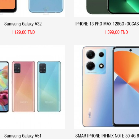
Samsung Galaxy A32
IPHONE 13 PRO MAX 128GO (OCCAS
ALPIN - APPLE
1 129,00 TND
1 599,00 TND
APERÇU RAPIDE
APERÇU RAPIDE
Samsung Galaxy A51
SMARTPHONE INFINIX NOTE 30 4G 