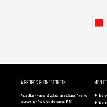
1
À PROPOS PHONESTORETN
MON C
Réparation / ventes et achats smartphones / ventes
Mon c
accessoires / Activation abonnement IPTV
Mes c