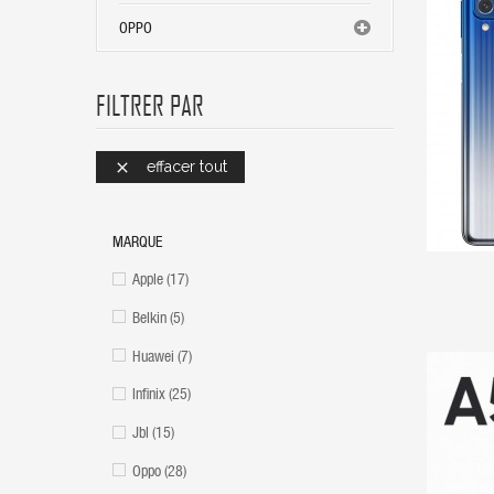
OPPO
FILTRER PAR
effacer tout

MARQUE
Apple
(17)
Belkin
(5)
Huawei
(7)
Infinix
(25)
Jbl
(15)
Oppo
(28)