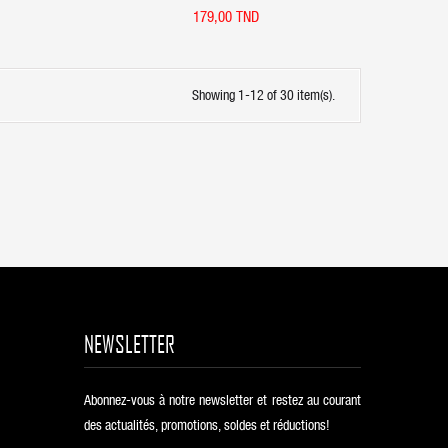
Magnetic 3 In 1
179,00 TND
Showing 1-12 of 30 item(s).
NEWSLETTER
Abonnez-vous à notre newsletter et restez au courant
des actualités, promotions, soldes et réductions!