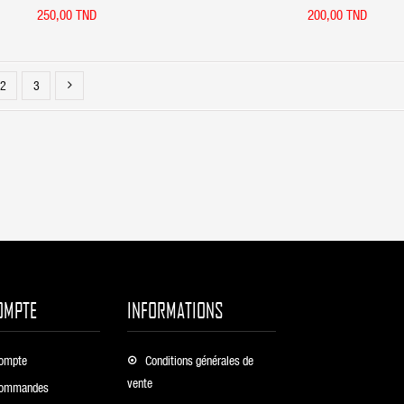
harging Dock CW33 Ultra-Ch
Tabletop Charging Dock
250,00 TND
200,00 TND
2
3
OMPTE
INFORMATIONS
ompte
Conditions générales de
vente
ommandes