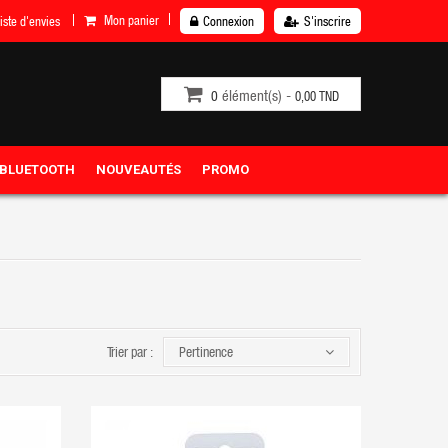
Mon panier
iste d'envies
Connexion
S'inscrire
élément(s) -
0
0,00 TND
 BLUETOOTH
NOUVEAUTÉS
PROMO
Trier par :
Pertinence