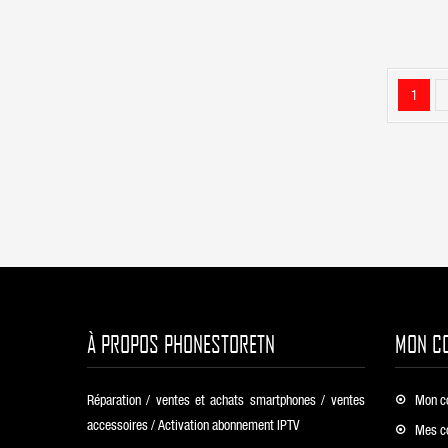
C
1
À PROPOS PHONESTORETN
MON C
Réparation / ventes et achats smartphones / ventes
Mon c
accessoires / Activation abonnement IPTV
Mes c