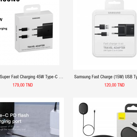
APERÇU RAPIDE
APERÇU RAPIDE
Super Fast Charging 45W Type-C To
Samsung Fast Charge (15W) USB Ty
Type-C
Cable
179,00 TND
120,00 TND
APERÇU RAPIDE
APERÇU RAPIDE