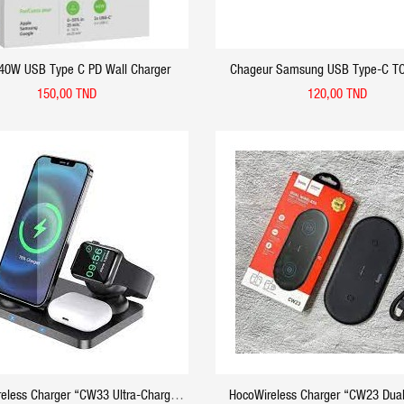
 40W USB Type C PD Wall Charger
Chageur Samsung USB Type-C T
150,00 TND
120,00 TND
APERÇU RAPIDE
APERÇU RAPIDE
reless Charger “CW33 Ultra-Charge”
HocoWireless Charger “CW23 Dua