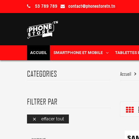
53 789 789
contact@phonestoretn.tn
ACCUEIL
SMARTPHONE ET MOBILE
TABLETTES 
CATEGORIES
Accueil
FILTRER PAR
effacer tout
