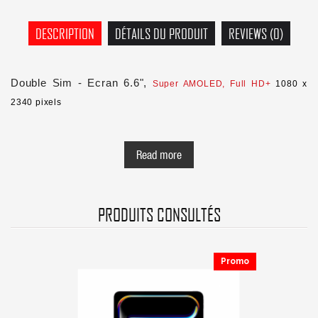
DESCRIPTION
DÉTAILS DU PRODUIT
REVIEWS (0)
Double Sim - Ecran 6.6",
Super AMOLED, Full HD+
1080 x
2340 pixels
- 120 Hz, Gorilla Glass 5
Read more
- Processeur Octa-Core ( 2.6GHz, 2GHz )
-
RAM 6 Gb
PRODUITS CONSULTÉS
- Mémoire
128 Gb
-
Android 13
+ Samsung One UI 5.1
Promo
- Appareil Photo
48 MP
(f/1.8, OIS) + 8 MP (ultra grand angle, f/2.2,
FOV 120°) + 5 MP (macro, f/2.4)