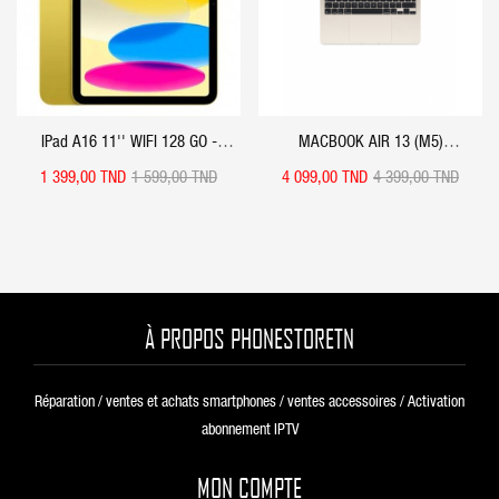
IPad A16 11'' WIFI 128 GO -
MACBOOK AIR 13 (M5)
YELLOW
16GB/512GB
1 399,00 TND
1 599,00 TND
4 099,00 TND
4 399,00 TND
À PROPOS PHONESTORETN
Réparation / ventes et achats smartphones / ventes accessoires / Activation
abonnement IPTV
MON COMPTE