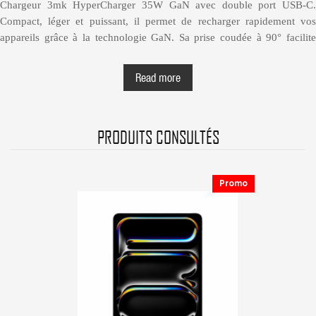
Chargeur 3mk HyperCharger 35W GaN avec double port USB-C.
Compact, léger et puissant, il permet de recharger rapidement vos
appareils grâce à la technologie GaN. Sa prise coudée à 90° facilite
l’utilisation dans les espaces réduits. Compatible iPhone, iPad, tablettes,
Android et accessoires USB-C. Idéal pour charger deux appareils en
Read more
même temps, avec distribution intelligente de la puissance. Conception
en matériau ignifuge et protections intégrées contre la surchauffe.
Parfait pour un usage quotidien ou en voyage. Disponible chez Mageek
PRODUITS CONSULTÉS
Store Tunisie.
Chargeur 3mk HyperCharger 35W GaN
Promo
QUICK VIEW